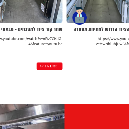
הציוד הדרוש לפתיחת מסעדה
שחר קור ציוד למטבחים - מבצעי טר
ww.youtube.com/watch?v=nEiz7CKdG-
https://www.you
4&feature=youtu.be
v=MwNhlubjHwE&fe
המשיכו לקרוא >