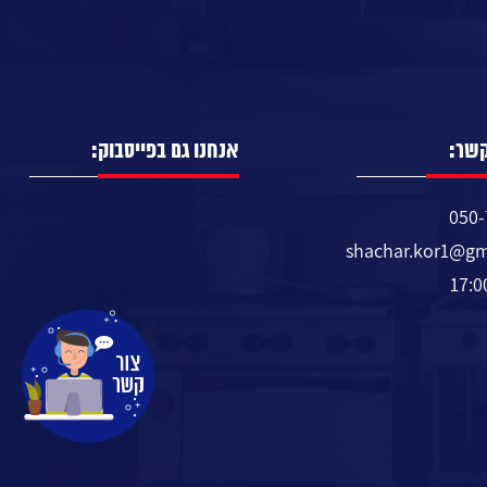
קשר:
אנחנו גם בפייסבוק:
050-
shachar.kor1@gm